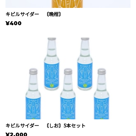
キビルサイダー 〘晩柑〙
¥400
キビルサイダー 〘しお〙5本セット
¥2,000