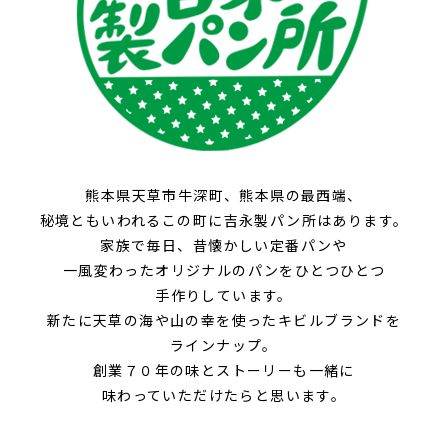
熊本県天草市牛深町、
熊本県の最西端、
秘境ともいわれるこの町に
吉永製パン所はあります。
家族で毎日、
昔懐かしい定番パンや
一風変わったオリジナルのパンを
ひとつひとつ
手作りしています。
新たに
天草の海や山の幸を使った
キビルブランドを
ラインナップ。
創業７０年の味と
ストーリーも一緒に
味わっていただけたらと
思います。