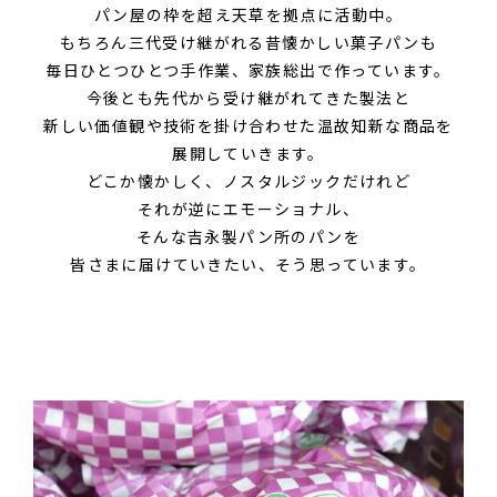
パン屋の枠を超え
天草を拠点に活動中。
もちろん三代受け継がれる
昔懐かしい菓子パンも
毎日ひとつひとつ手作業、
家族総出で作っています。
今後とも
先代から受け継がれてきた製法と
新しい価値観や技術を掛け合わせた
温故知新な商品を
展開していきます。
どこか懐かしく、
ノスタルジックだけれど
それが逆にエモーショナル、
そんな吉永製パン所のパンを
皆さまに届けていきたい、
そう思っています。